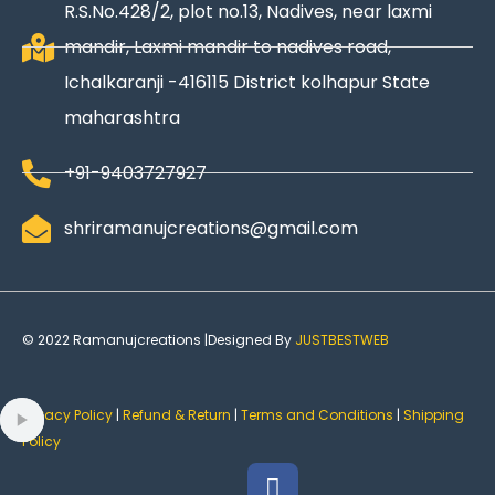
R.S.No.428/2, plot no.13, Nadives, near laxmi
mandir, Laxmi mandir to nadives road,
Ichalkaranji -416115 District kolhapur State
maharashtra
+91-9403727927
shriramanujcreations@gmail.com
© 2022 Ramanujcreations |Designed By
JUSTBESTWEB
Privacy Policy
|
Refund & Return
|
Terms and Conditions
|
Shipping
Policy